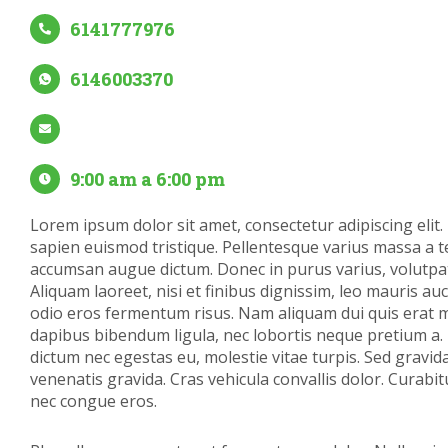
6141777976
6146003370
9:00 am a 6:00 pm
Lorem ipsum dolor sit amet, consectetur adipiscing elit. 
sapien euismod tristique. Pellentesque varius massa a te
accumsan augue dictum. Donec in purus varius, volutpat
Aliquam laoreet, nisi et finibus dignissim, leo mauris au
odio eros fermentum risus. Nam aliquam dui quis erat m
dapibus bibendum ligula, nec lobortis neque pretium a
dictum nec egestas eu, molestie vitae turpis. Sed gravida
venenatis gravida. Cras vehicula convallis dolor. Curabit
nec congue eros.