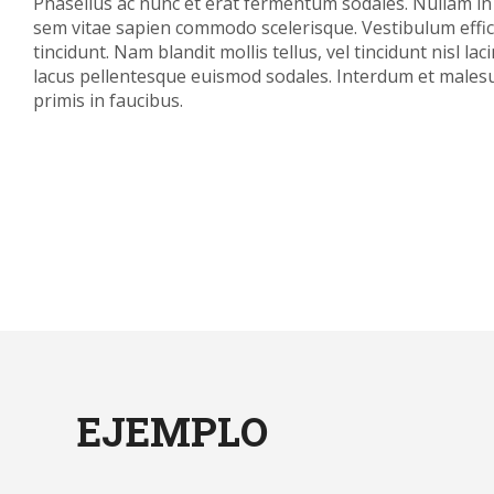
Phasellus ac nunc et erat fermentum sodales. Nullam in 
sem vitae sapien commodo scelerisque. Vestibulum effici
tincidunt. Nam blandit mollis tellus, vel tincidunt nisl l
lacus pellentesque euismod sodales. Interdum et males
primis in faucibus.
EJEMPLO