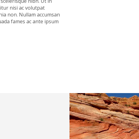
scelerisque nibh. Ut in
tur nisi ac volutpat
acinia non. Nullam accumsan
uada fames ac ante ipsum