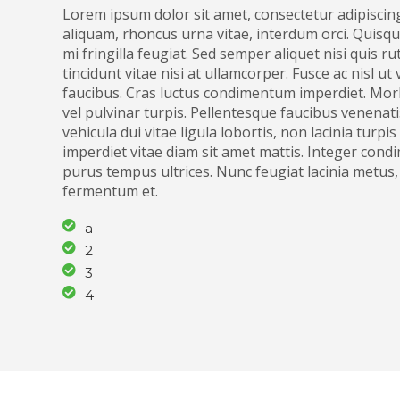
Lorem ipsum dolor sit amet, consectetur adipiscing
aliquam, rhoncus urna vitae, interdum orci. Quisqu
mi fringilla feugiat. Sed semper aliquet nisi quis 
tincidunt vitae nisi at ullamcorper. Fusce ac nisl ut 
faucibus. Cras luctus condimentum imperdiet. Morbi
vel pulvinar turpis. Pellentesque faucibus venenat
vehicula dui vitae ligula lobortis, non lacinia turpi
imperdiet vitae diam sit amet mattis. Integer cond
purus tempus ultrices. Nunc feugiat lacinia metus
fermentum et.
a
2
3
4