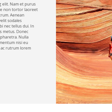
 elit. Nam et purus
e non tortor laoreet
rutrum. Aenean
velit sodales
 nec tellus dui. In
is metus. Donec
s pharetra. Nulla
imentum nisi eu
, ac rutrum lorem