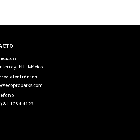
ACTO
rección
terrey, N.L. México
rreo electrónico
fo@ecoproparks.com
léfono
2) 81 1234 4123